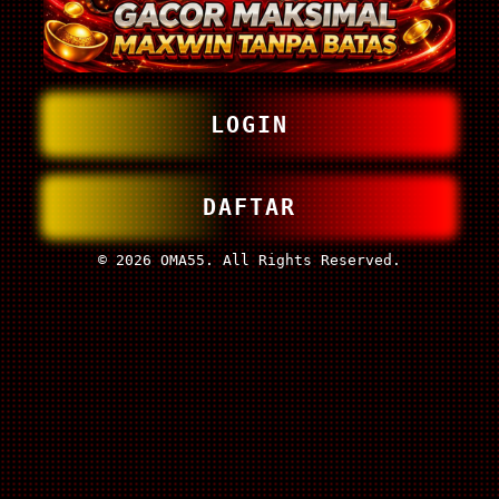
LOGIN
DAFTAR
© 2026 OMA55. All Rights Reserved.