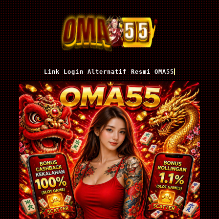
Link Login Alternatif Resmi OMA55